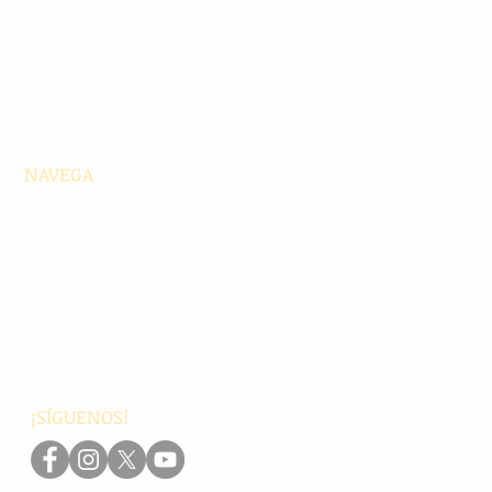
NAVEGA
Principales
Chiapas
Nacionales
Internacionales
Interés General
Editorial
Podcasts
Video
¡SÍGUENOS!