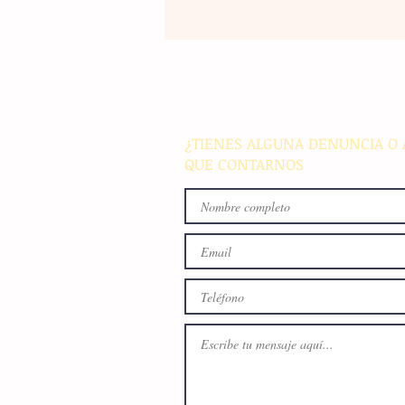
La rehabilitación integral de
parque de Cristóbal Obregón
busca fomentar la conviven
familiar en Villaflores
¿TIENES ALGUNA DENUNCIA O 
QUE CONTARNOS