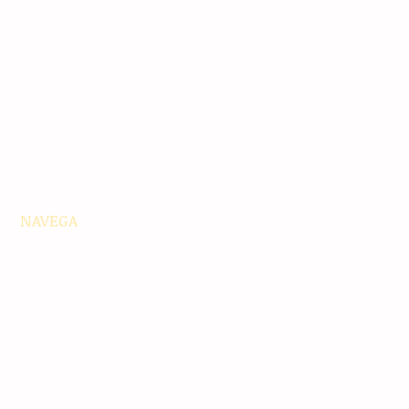
NAVEGA
Principales
Chiapas
Nacionales
Internacionales
Interés General
Editorial
Podcasts
Video