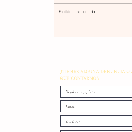
Escribir un comentario...
Un nuevo movimiento telúr
alarma a la población del
archipiélago sin registrar
víctimas ni daños materiale
¿TIENES ALGUNA DENUNCIA O 
QUE CONTARNOS