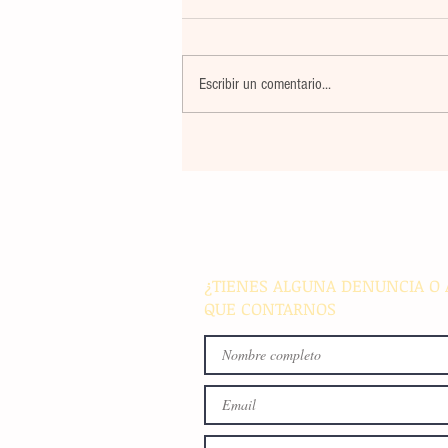
Escribir un comentario...
El atletismo mexicano sum
nuevas preseas en Santo D
para afianzar el primer luga
medallero
¿TIENES ALGUNA DENUNCIA O 
QUE CONTARNOS