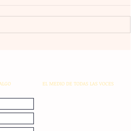
a
El atacante argentino Lucas
omingo
Ocampos se consolida como líder
r del
de goleo individual con los
Rayados
ALGO
EL MEDIO DE TODAS LAS VOCES
El Sie7e de Chiapas es editado
diariamente en instalaciones propias.
Número de Certificado de Reserva
otorgado por el Instituto Nacional de
Derechos de Autor: 04-2008-
052017585000-101. Número de
Certificado de Licitud de Título y