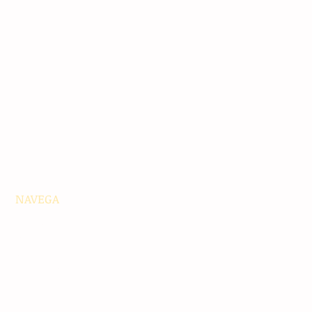
NAVEGA
Principales
Chiapas
Nacionales
Internacionales
Interés General
Editorial