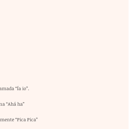
amada “Ía io”.
na “Ahá ha”
mente “Pica Pica”