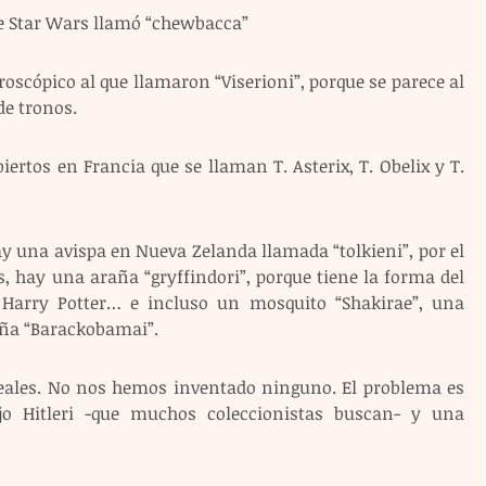
de Star Wars llamó “chewbacca”
cópico al que llamaron “Viserioni”, porque se parece al 
de tronos.
iertos en Francia que se llaman T. Asterix, T. Obelix y T. 
y una avispa en Nueva Zelanda llamada “tolkieni”, por el 
os, hay una araña “gryffindori”, porque tiene la forma del 
 Harry Potter… e incluso un mosquito “Shakirae”, una 
aña “Barackobamai”.
eales. No nos hemos inventado ninguno. El problema es 
o Hitleri -que muchos coleccionistas buscan- y una 