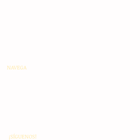
NAVEGA
Principales
Chiapas
Nacionales
Internacionales
Interés General
Editorial
Podcasts
Video
¡SÍGUENOS!