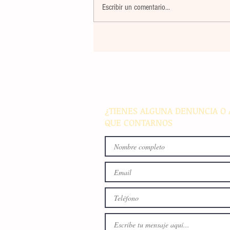
Escribir un comentario...
Un nuevo movimiento telúr
alarma a la población del
archipiélago sin registrar
víctimas ni daños materiale
¿TIENES ALGUNA DENUNCIA O 
QUE CONTARNOS