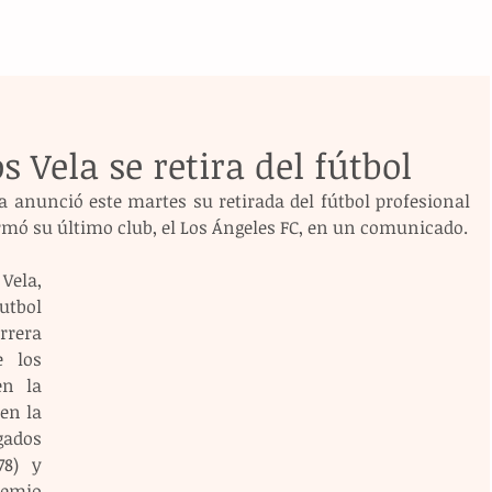
 Vela se retira del fútbol
a anunció este martes su retirada del fútbol profesional 
ormó su último club, el Los Ángeles FC, en un comunicado.
ela, 
tbol 
rera 
 los 
n la 
en la 
ados 
78) y 
remio 