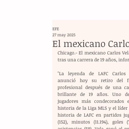
EFE
27 may 2025
El mexicano Carlos
Chicago.- El mexicano Carlos Vel
tras una carrera de 19 años, inf
"La leyenda de LAFC Carlos V
anunció hoy su retiro del fu
profesional después de una car
brillante de 19 años. Uno de
jugadores más condecorados e
historia de la Liga MLS y el líder 
historia de LAFC en partidos jug
(152), minutos (11.194), goles (
asistencias (59), Vela ganó el p