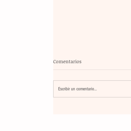
Comentarios
Escribir un comentario...
El atletismo mexicano sum
nuevas preseas en Santo D
para afianzar el primer luga