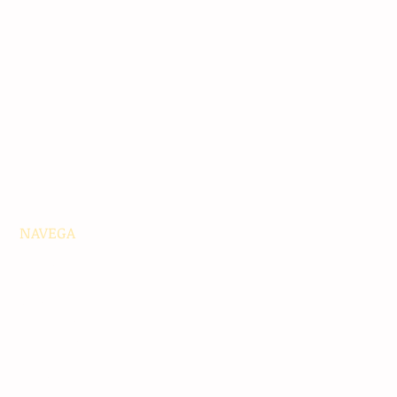
NAVEGA
Principales
Chiapas
Nacionales
Internacionales
Interés General
Editorial
Podcasts
Video