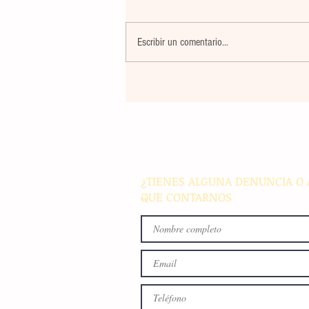
Escribir un comentario...
Banco Multiva destinará rec
de colocación internacional
proyectos de infraestructura
energía en el país
¿TIENES ALGUNA DENUNCIA O 
QUE CONTARNOS