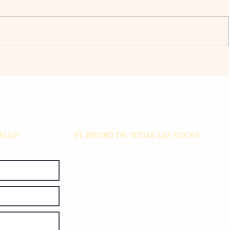
ursos
Violencia en Sinaloa: Asesinan al
 a
creador de contenido César
 y
Gastélum durante una
transmisión en vivo en Culiacán
ALGO
EL MEDIO DE TODAS LAS VOCES
El Sie7e de Chiapas es editado
diariamente en instalaciones propias.
Número de Certificado de Reserva
otorgado por el Instituto Nacional de
Derechos de Autor: 04-2008-
052017585000-101. Número de
Certificado de Licitud de Título y
Certificado: 15128.