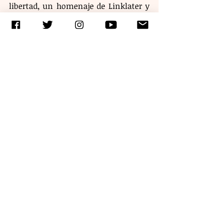
libertad, un homenaje de Linklater y 
una película que nos recuerda que el 
cine es un camino que debe 
arriesgarse para seguir vivo.
Etiquetas:
el-séptimo-arte-del-sie7e
Entradas recientes
Ver todo