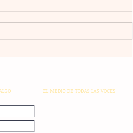
an al
Claudia Sheinbaum vincula la
libertad y la democracia con el
bienestar social durante su gira
acán
por el sur del país
ALGO
EL MEDIO DE TODAS LAS VOCES
El Sie7e de Chiapas es editado
diariamente en instalaciones propias.
Número de Certificado de Reserva
otorgado por el Instituto Nacional de
Derechos de Autor: 04-2008-
052017585000-101. Número de