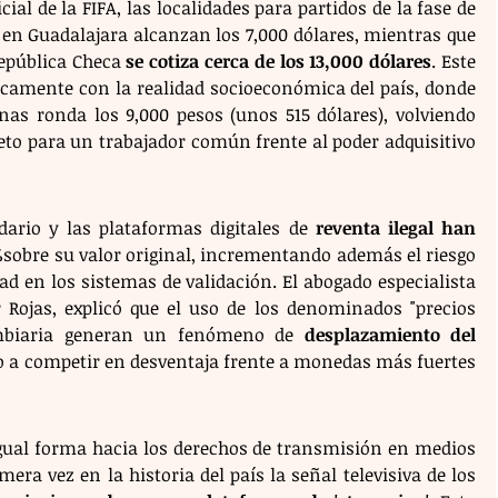
al de la FIFA, las localidades para partidos de la fase de 
n Guadalajara alcanzan los 7,000 dólares, mientras que 
epública Checa 
se cotiza cerca de los 13,000 dólares
. Este 
camente con la realidad socioeconómica del país, donde 
s ronda los 9,000 pesos (unos 515 dólares), volviendo 
eto para un trabajador común frente al poder adquisitivo 
ario y las plataformas digitales de 
reventa ilegal han 
%
sobre su valor original, incrementando además el riesgo 
dad en los sistemas de validación. El abogado especialista 
 Rojas, explicó que el uso de los denominados "precios 
mbiaria generan un fenómeno de 
desplazamiento del 
do a competir en desventaja frente a monedas más fuertes 
igual forma hacia los derechos de transmisión en medios 
ra vez en la historia del país la señal televisiva de los 