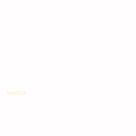
NAVEGA
Principales
Chiapas
Nacionales
Internacionales
Interés General