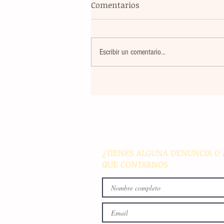
Comentarios
Escribir un comentario...
Violencia en Sinaloa: Asesin
creador de contenido César
Gastélum durante una
transmisión en vivo en Culi
¿TIENES ALGUNA DENUNCIA O 
QUE CONTARNOS