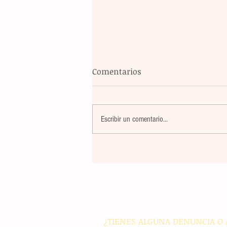
Comentarios
Escribir un comentario...
Banco Multiva destinará rec
de colocación internacional
proyectos de infraestructura
energía en el país
¿TIENES ALGUNA DENUNCIA O 