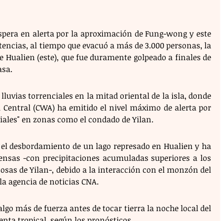
spera en alerta por la aproximación de Fung-wong y este 
rtencias, al tiempo que evacuó a más de 3.000 personas, la 
 Hualien (este), que fue duramente golpeado a finales de 
asa.
vias torrenciales en la mitad oriental de la isla, donde 
 Central (CWA) ha emitido el nivel máximo de alerta por 
iales" en zonas como el condado de Yilan.
 el desbordamiento de un lago represado en Hualien y ha 
tensas -con precipitaciones acumuladas superiores a los 
as de Yilan-, debido a la interacción con el monzón del 
 la agencia de noticias CNA.
go más de fuerza antes de tocar tierra la noche local del 
ta tropical, según los pronósticos.