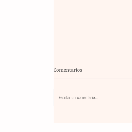
Comentarios
Escribir un comentario...
Un nuevo movimiento telúr
alarma a la población del