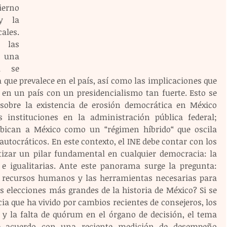
ierno 
 la 
les. 
las 
 una 
 se 
a que prevalece en el país, así como las implicaciones que 
en un país con un presidencialismo tan fuerte. Esto se 
sobre la existencia de erosión democrática en México 
s instituciones en la administración pública federal; 
bican a México como un “régimen híbrido“ que oscila 
tocráticos. En este contexto, el INE debe contar con los 
tizar un pilar fundamental en cualquier democracia: la 
s e igualitarias. Ante este panorama surge la pregunta: 
os recursos humanos y las herramientas necesarias para 
s elecciones más grandes de la historia de México? Si se 
ia que ha vivido por cambios recientes de consejeros, los 
 y la falta de quórum en el órgano de decisión, el tema 
e acuerdo con una reciente medición de desempeño 