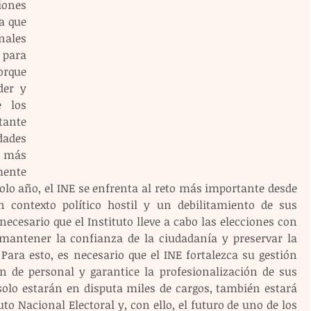
ones 
 que 
les 
para 
que 
er y 
 los 
ante 
dades 
 más 
ente 
olo año, el INE se enfrenta al reto más importante desde 
contexto político hostil y un debilitamiento de sus 
ecesario que el Instituto lleve a cabo las elecciones con 
e mantener la confianza de la ciudadanía y preservar la 
 Para esto, es necesario que el INE fortalezca su gestión 
ón de personal y garantice la profesionalización de sus 
lo estarán en disputa miles de cargos, también estará 
uto Nacional Electoral y, con ello, el futuro de uno de los 