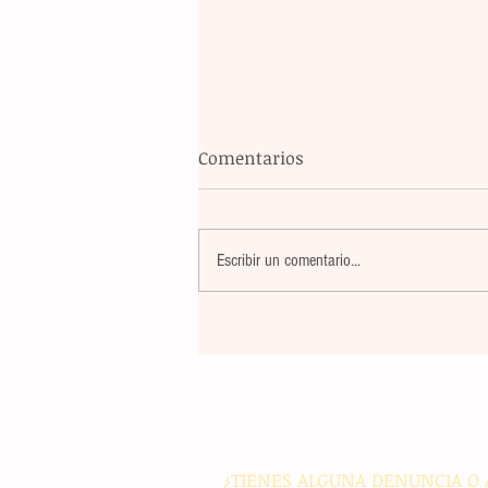
Comentarios
Escribir un comentario...
El eco de nuestra tinta: un a
con el corazón en alto
¿TIENES ALGUNA DENUNCIA O 