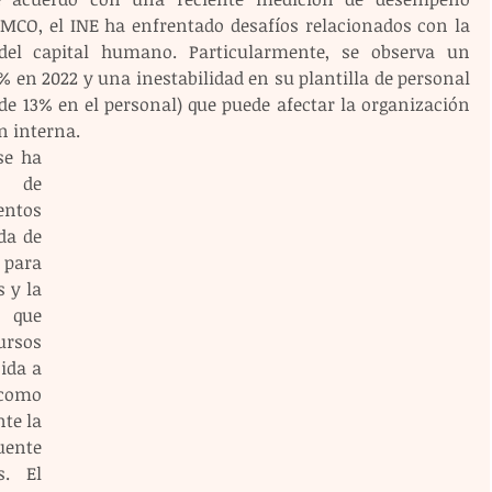
IMCO, el INE ha enfrentado desafíos relacionados con la 
del capital humano. Particularmente, se observa un 
% en 2022 y una inestabilidad en su plantilla de personal 
e 13% en el personal) que puede afectar la organización 
n interna.
 de 
ntos 
a de 
para 
 y la 
que 
rsos 
ida a 
como 
te la 
uente 
. El 