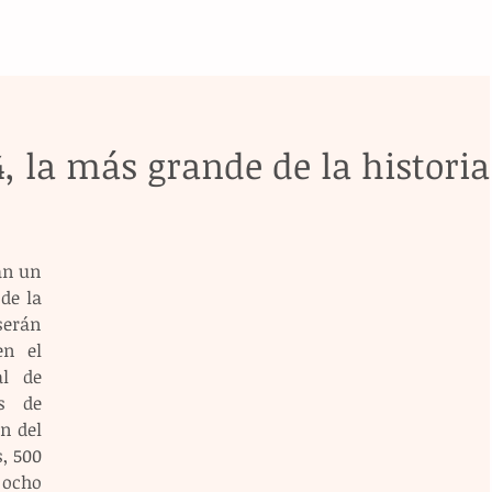
4, la más grande de la historia
an un 
e la 
erán 
n el 
l de 
s de 
n del 
, 500 
cho 