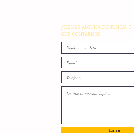
parque de Cristóbal Obregón
busca fomentar la conviven
familiar en Villaflores
¿TIENES ALGUNA DENUNCIA O 
QUE CONTARNOS
Enviar