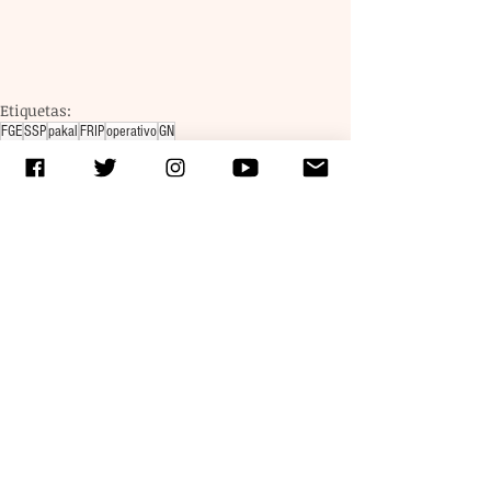
Etiquetas:
FGE
SSP
pakal
FRIP
operativo
GN
Entradas recientes
Ver todo