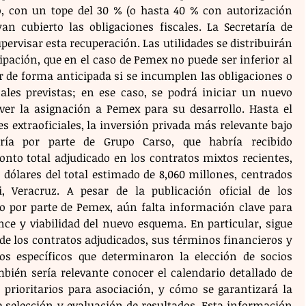
, con un tope del 30 % (o hasta 40 % con autorización 
an cubierto las obligaciones fiscales. La Secretaría de 
ervisar esta recuperación. Las utilidades se distribuirán 
pación, que en el caso de Pemex no puede ser inferior al 
r de forma anticipada si se incumplen las obligaciones o 
ales previstas; en ese caso, se podrá iniciar un nuevo 
ver la asignación a Pemex para su desarrollo. Hasta el 
extraoficiales, la inversión privada más relevante bajo 
ría por parte de Grupo Carso, que habría recibido 
to total adjudicado en los contratos mixtos recientes, 
 dólares del total estimado de 8,060 millones, centrados 
 Veracruz. A pesar de la publicación oficial de los 
o por parte de Pemex, aún falta información clave para 
e y viabilidad del nuevo esquema. En particular, sigue 
de los contratos adjudicados, sus términos financieros y 
ios específicos que determinaron la elección de socios 
ién sería relevante conocer el calendario detallado de 
 prioritarios para asociación, y cómo se garantizará la 
 selección y evaluación de resultados. Esta información 