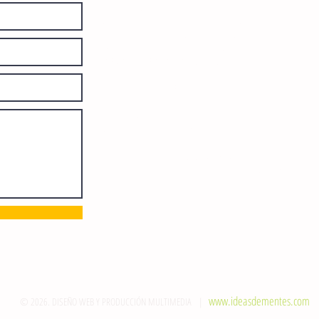
diariamente en instalaciones propias.
Número de Certificado de Reserva
otorgado por el Instituto Nacional de
Derechos de Autor: 04-2008-
052017585000-101. Número de
Certificado de Licitud de Título y
Certificado: 15128.
Calle 12 de Octubre, colonia Bienestar
Social, entre México y Emiliano
Zapata. C.P. 29077. Tuxtla Gutiérrez,
Chiapas. Tel.: (961) 121 3721
direccion@sie7edechiapas.com.mx
Queda prohibida su reproducción
parcial o total sin la autorización de
esta casa editorial y/o editores.
www.ideasdementes.com
© 2026. DISEÑO WEB Y PRODUCCIÓN MULTIMEDIA |