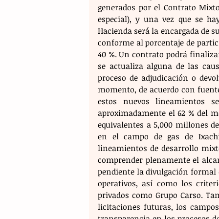
generados por el Contrato Mixto
especial), y una vez que se hay
Hacienda será la encargada de sup
conforme al porcentaje de partici
40 %. Un contrato podrá finaliza
se actualiza alguna de las caus
proceso de adjudicación o devol
momento, de acuerdo con fuentes 
estos nuevos lineamientos se
aproximadamente el 62 % del mon
equivalentes a 5,000 millones de
en el campo de gas de Ixachi,
lineamientos de desarrollo mixt
comprender plenamente el alcanc
pendiente la divulgación formal 
operativos, así como los criter
privados como Grupo Carso. Tamb
licitaciones futuras, los campos
transparencia en los procesos de