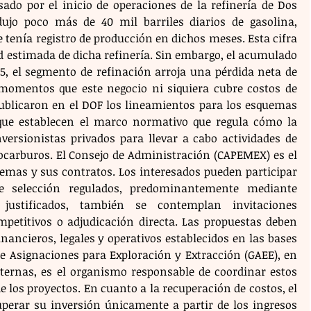
ado por el inicio de operaciones de la refinería de Dos 
jo poco más de 40 mil barriles diarios de gasolina, 
tenía registro de producción en dichos meses. Esta cifra 
d estimada de dicha refinería. Sin embargo, el acumulado 
5, el segmento de refinación arroja una pérdida neta de 
momentos que este negocio ni siquiera cubre costos de 
 publicaron en el DOF los lineamientos para los esquemas 
que establecen el marco normativo que regula cómo la 
ersionistas privados para llevar a cabo actividades de 
ocarburos. El Consejo de Administración (CAPEMEX) es el 
emas y sus contratos. Los interesados pueden participar 
e selección regulados, predominantemente mediante 
 justificados, también se contemplan invitaciones 
mpetitivos o adjudicación directa. Las propuestas deben 
inancieros, legales y operativos establecidos en las bases 
e Asignaciones para Exploración y Extracción (GAEE), en 
ternas, es el organismo responsable de coordinar estos 
e los proyectos. En cuanto a la recuperación de costos, el 
uperar su inversión únicamente a partir de los ingresos 