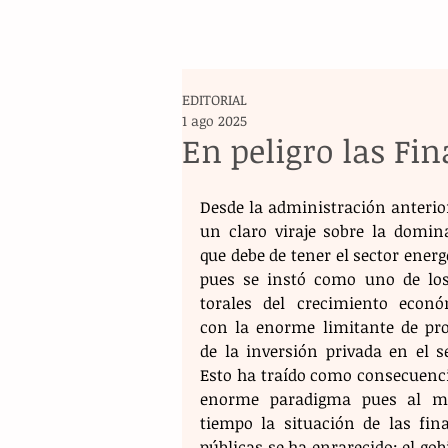
EDITORIAL
1 ago 2025
En peligro las Fi
Desde la administración anterior
un claro viraje sobre la domina
que debe de tener el sector energé
pues se instó como uno de los 
torales del crecimiento económ
con la enorme limitante de proh
de la inversión privada en el se
Esto ha traído como consecuenci
enorme paradigma pues al m
tiempo la situación de las fina
públicas se ha enrarecido; el gob