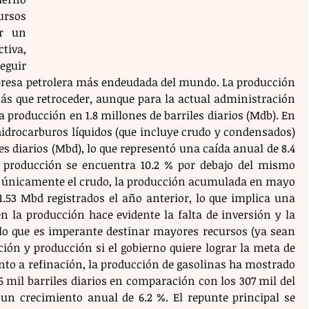
rsos 
r un 
iva, 
eguir 
resa petrolera más endeudada del mundo. La producción 
s que retroceder, aunque para la actual administración 
 la producción en 1.8 millones de barriles diarios (Mdb). En 
idrocarburos líquidos (que incluye crudo y condensados) 
es diarios (Mbd), lo que representó una caída anual de 8.4 
 producción se encuentra 10.2 % por debajo del mismo 
s únicamente el crudo, la producción acumulada en mayo 
1.53 Mbd registrados el año anterior, lo que implica una 
n la producción hace evidente la falta de inversión y la 
o que es imperante destinar mayores recursos (ya sean 
ción y producción si el gobierno quiere lograr la meta de 
nto a refinación, la producción de gasolinas ha mostrado 
mil barriles diarios en comparación con los 307 mil del 
 un crecimiento anual de 6.2 %. El repunte principal se 