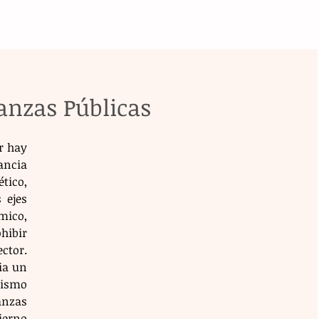
nanzas Públicas
 hay 
ncia 
tico, 
ejes 
ico, 
ibir 
ctor. 
a un 
ismo 
nzas 
ierno 