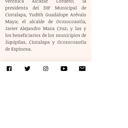
Verónica Alcázar Cordero; la 
presidenta del DIF Municipal de 
Cintalapa, Yudith Guadalupe Arévalo 
Maya; el alcalde de Ocozocoautla, 
Javier Alejandro Maza Cruz; y las y 
los beneficiarios de los municipios de 
Jiquipilas, Cintalapa y Ocozocoautla 
de Espinosa.
Etiquetas:
rutilio escandon
gobierno de chiapas
Entradas recientes
Ver todo