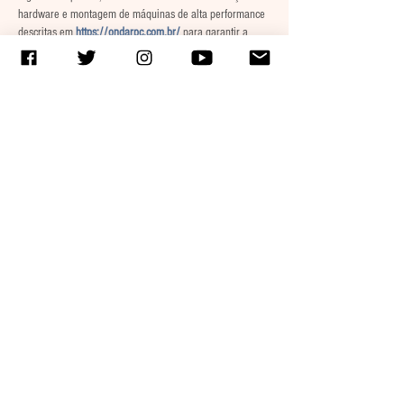
hardware e montagem de máquinas de alta performance 
descritas em 
https://ondarpc.com.br/
 para garantir a 
integridade…
Mostrar más
Me gusta
Reaccionar
¿TIENES ALGUNA DENUNCIA
O ALGO QUE CONTARNOS