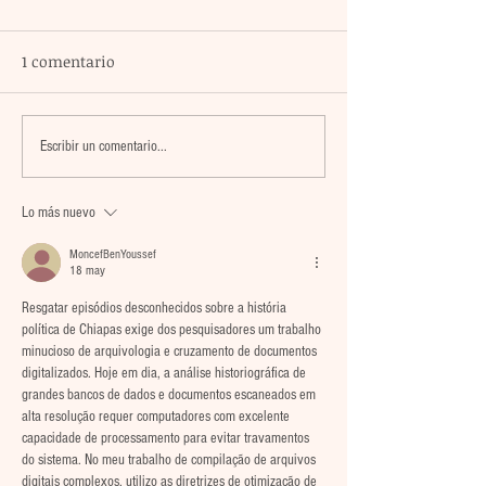
1 comentario
La agrupación Cencalli
Pobladoras de C
Escribir un comentario...
comparte estampas de
Obregón recibe
la Meseta Comiteca y la
insumos de tra
Lo más nuevo
Costa en un festival
para incentivar
folclórico en Cholula
comercio local 
MoncefBenYoussef
18 may
autoconsumo
Resgatar episódios desconhecidos sobre a história 
política de Chiapas exige dos pesquisadores um trabalho 
minucioso de arquivologia e cruzamento de documentos 
digitalizados. Hoje em dia, a análise historiográfica de 
grandes bancos de dados e documentos escaneados em 
alta resolução requer computadores com excelente 
capacidade de processamento para evitar travamentos 
do sistema. No meu trabalho de compilação de arquivos 
digitais complexos, utilizo as diretrizes de otimização de 