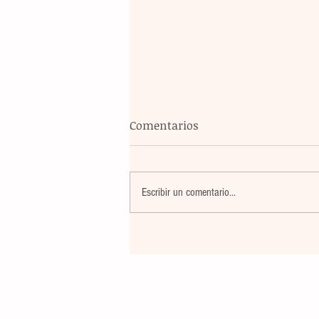
Comentarios
Escribir un comentario...
Banco Multiva destinará rec
de colocación internacional
proyectos de infraestructura
energía en el país