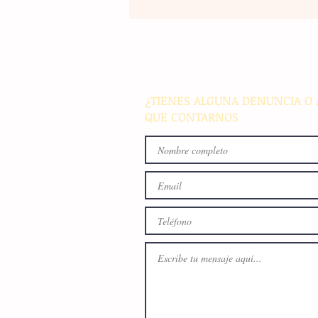
Banco Multiva destinará rec
de colocación internacional
proyectos de infraestructura
energía en el país
¿TIENES ALGUNA DENUNCIA O 
QUE CONTARNOS