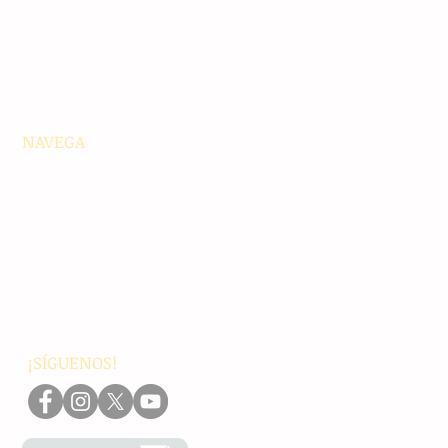
NAVEGA
Principales
Chiapas
Nacionales
Internacionales
Interés General
Editorial
Podcasts
Video
¡SÍGUENOS!