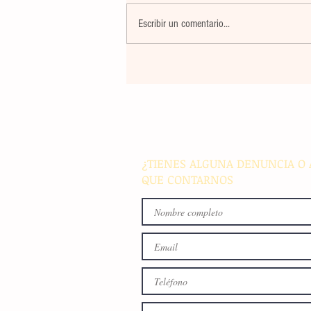
Escribir un comentario...
El atletismo mexicano sum
nuevas preseas en Santo D
para afianzar el primer luga
medallero
¿TIENES ALGUNA DENUNCIA O 
QUE CONTARNOS