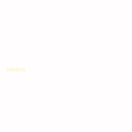
NAVEGA
Principales
Chiapas
Nacionales
Internacionales
Interés General
Editorial
Podcasts
Video