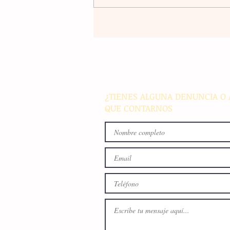
La rehabilitación integral de
parque de Cristóbal Obregón
busca fomentar la conviven
familiar en Villaflores
¿TIENES ALGUNA DENUNCIA O 
QUE CONTARNOS