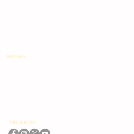
NAVEGA
Principales
Chiapas
Nacionales
Internacionales
Interés General
Editorial
Podcasts
Video
¡SÍGUENOS!