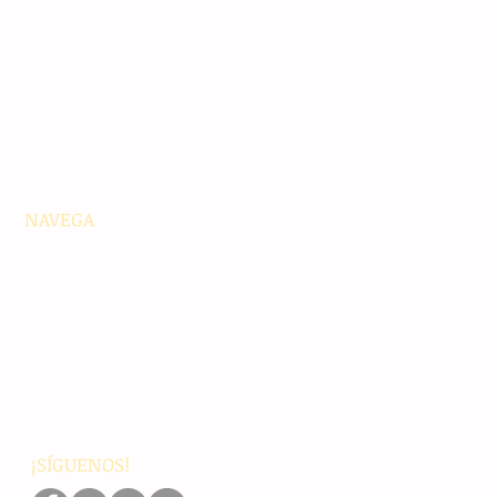
NAVEGA
Principales
Chiapas
Nacionales
Internacionales
Interés General
Editorial
Podcasts
Video
¡SÍGUENOS!