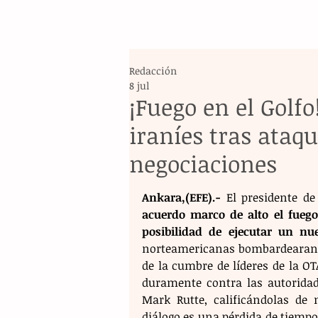
Redacción
8 jul
¡Fuego en el Golf
iraníes tras ataq
negociaciones
Ankara,(EFE).-
 El presidente de
acuerdo marco de alto el fuego 
posibilidad de ejecutar un nu
norteamericanas bombardearan te
de la cumbre de líderes de la O
duramente contra las autoridade
Mark Rutte, calificándolas de 
diálogo es una pérdida de tiempo