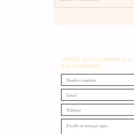
Un nuevo movimiento telúr
alarma a la población del
archipiélago sin registrar
víctimas ni daños materiale
¿TIENES ALGUNA DENUNCIA O 
QUE CONTARNOS