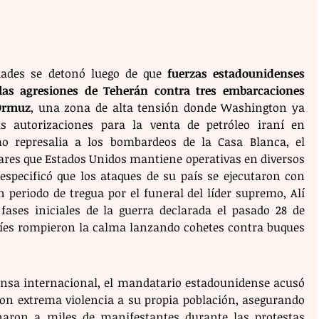
idades se detonó luego de que 
fuerzas estadounidenses 
las agresiones de Teherán contra tres embarcaciones 
 Ormuz
, una zona de alta tensión donde Washington ya 
s autorizaciones para la venta de petróleo iraní en 
o represalia a los bombardeos de la Casa Blanca, el 
tares que Estados Unidos mantiene operativas en diversos 
especificó que los ataques de su país se ejecutaron con 
 periodo de tregua por el funeral del líder supremo, Alí 
ses iniciales de la guerra declarada el pasado 28 de 
íes rompieron la calma lanzando cohetes contra buques 
ensa internacional, el mandatario estadounidense acusó 
con extrema violencia a su propia población, asegurando 
inaron a miles de manifestantes durante las protestas 