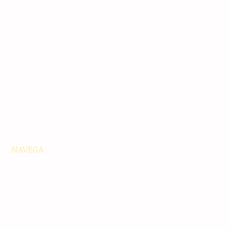
NAVEGA
Principales
Chiapas
Nacionales
Internacionales
Interés General
Editorial