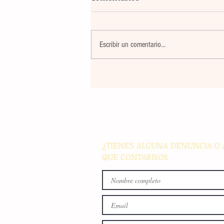
Escribir un comentario...
La rehabilitación integral de
parque de Cristóbal Obregón
busca fomentar la conviven
familiar en Villaflores
¿TIENES ALGUNA DENUNCIA O 
QUE CONTARNOS