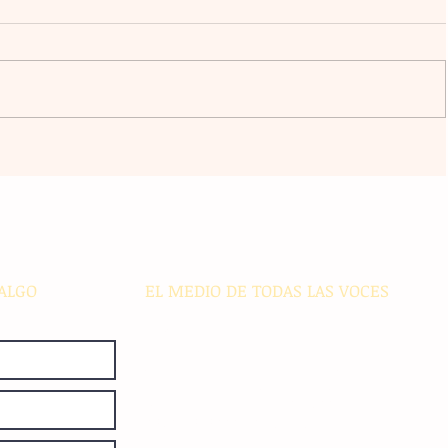
l
La agrupación Cencalli comparte
estampas de la Meseta Comiteca
cia
y la Costa en un festival folclórico
en Cholula
ALGO
EL MEDIO DE TODAS LAS VOCES
El Sie7e de Chiapas es editado
diariamente en instalaciones propias.
Número de Certificado de Reserva
otorgado por el Instituto Nacional de
Derechos de Autor: 04-2008-
052017585000-101. Número de
Certificado de Licitud de Título y