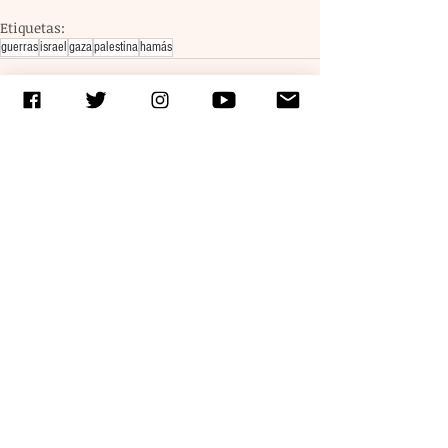
Etiquetas:
guerras
israel
gaza
palestina
hamás
Entradas recientes
Ver todo