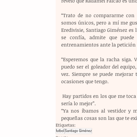
reveló que Radamel Falcao es uno
“Trato de no compararme con n
somos únicos, pero a mí me gus
Eredivisie, Santiago Giménez es l
se confía, admite que puede 
entrenamientos ante la petición d
“Esperemos que la racha siga. V
puedo ser el goleador del equip
vez. Siempre se puede mejorar t
ocasiones que tengo.
 Hay partidos en los que me toca fallar tres y meter uno, pero imagínate si meto esos tres 
sería lo mejor”.
“Ya nos íbamos al vestidor y me
pequeñas cosas son las que te exi
Etiquetas:
futbol
Santiago Giménez