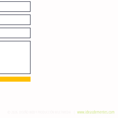
diariamente en instalaciones propias.
Número de Certificado de Reserva
otorgado por el Instituto Nacional de
Derechos de Autor: 04-2008-
052017585000-101. Número de
Certificado de Licitud de Título y
Certificado: 15128.
Calle 12 de Octubre, colonia Bienestar
Social, entre México y Emiliano
Zapata. C.P. 29077. Tuxtla Gutiérrez,
Chiapas. Tel.: (961) 121 3721
direccion@sie7edechiapas.com.mx
Queda prohibida su reproducción
parcial o total sin la autorización de
esta casa editorial y/o editores.
www.ideasdementes.com
© 2026. DISEÑO WEB Y PRODUCCIÓN MULTIMEDIA |