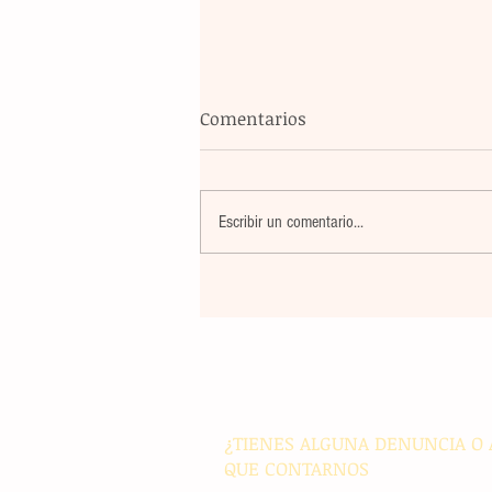
Comentarios
Escribir un comentario...
El atletismo mexicano sum
nuevas preseas en Santo D
para afianzar el primer luga
medallero
¿TIENES ALGUNA DENUNCIA O 
QUE CONTARNOS