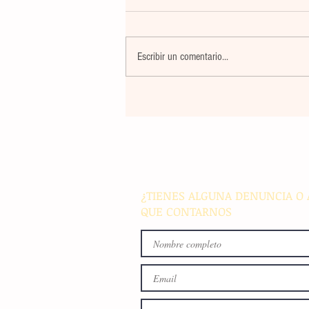
Escribir un comentario...
Un nuevo movimiento telúr
alarma a la población del
archipiélago sin registrar
víctimas ni daños materiale
¿TIENES ALGUNA DENUNCIA O 
QUE CONTARNOS