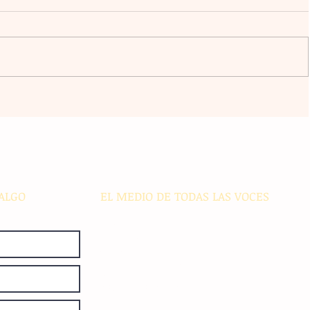
ico
Transformación digital: La banca
regional enfrenta desafíos de
ciberseguridad e inclusión en
s
comunidades alejadas
ALGO
EL MEDIO DE TODAS LAS VOCES
El Sie7e de Chiapas es editado
diariamente en instalaciones propias.
Número de Certificado de Reserva
otorgado por el Instituto Nacional de
Derechos de Autor: 04-2008-
052017585000-101. Número de
Certificado de Licitud de Título y