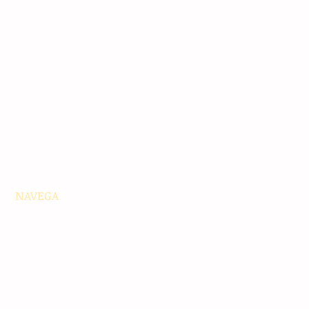
NAVEGA
Principales
Chiapas
Nacionales
Internacionales
Interés General
Editorial
Podcasts