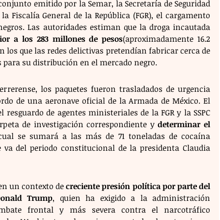
njunto emitido por la Semar, la Secretaría de Seguridad 
la Fiscalía General de la República (FGR), el cargamento 
 negros. Las autoridades estiman que la droga incautada 
ior a los 283 millones de pesos
(aproximadamente 16.2 
 los que las redes delictivas pretendían fabricar cerca de 
s para su distribución en el mercado negro.
uerrerense, los paquetes fueron trasladados de urgencia 
ordo de una aeronave oficial de la Armada de México. El 
l resguardo de agentes ministeriales de la FGR y la SSPC 
arpeta de investigación correspondiente y 
determinar el 
 cual se sumará a las más de 71 toneladas de cocaína 
va del periodo constitucional de la presidenta Claudia 
 en un contexto de 
creciente presión política por parte del 
Donald Trump
, quien ha exigido a la administración 
bate frontal y más severa contra el narcotráfico 