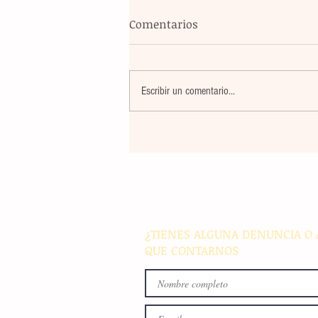
Comentarios
Escribir un comentario...
Violencia en Sinaloa: Asesin
creador de contenido César
Gastélum durante una
transmisión en vivo en Culi
¿TIENES ALGUNA DENUNCIA O 
QUE CONTARNOS