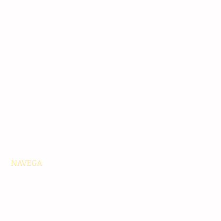
NAVEGA
Principales
Chiapas
Nacionales
Internacionales