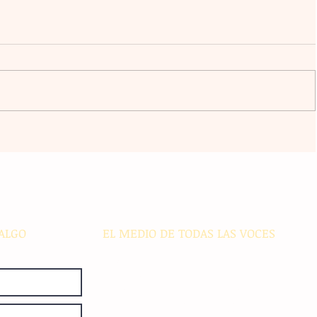
an al
Claudia Sheinbaum vincula la
libertad y la democracia con el
bienestar social durante su gira
acán
por el sur del país
ALGO
EL MEDIO DE TODAS LAS VOCES
El Sie7e de Chiapas es editado
diariamente en instalaciones propias.
Número de Certificado de Reserva
otorgado por el Instituto Nacional de
Derechos de Autor: 04-2008-