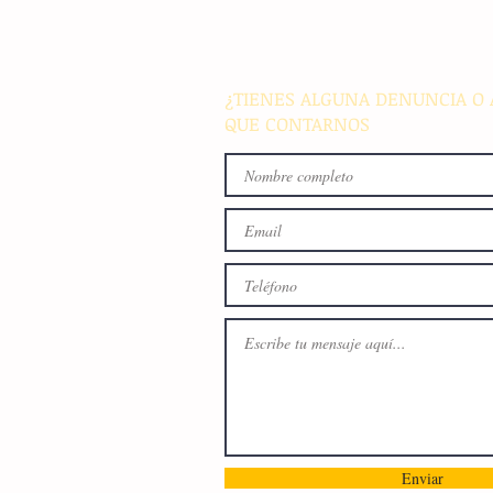
alarma a la población del
archipiélago sin registrar
víctimas ni daños materiale
¿TIENES ALGUNA DENUNCIA O 
QUE CONTARNOS
Enviar