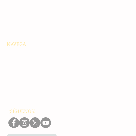
NAVEGA
Principales
Chiapas
Nacionales
Internacionales
Interés General
Editorial
Podcasts
Video
¡SÍGUENOS!