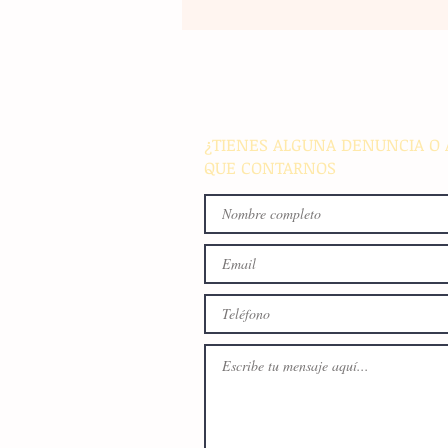
La rehabilitación integral de
parque de Cristóbal Obregón
busca fomentar la conviven
familiar en Villaflores
¿TIENES ALGUNA DENUNCIA O 
QUE CONTARNOS