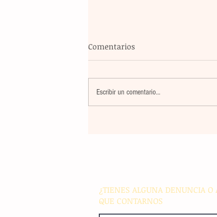
Comentarios
Escribir un comentario...
Un nuevo movimiento telúr
alarma a la población del
archipiélago sin registrar
víctimas ni daños materiale
¿TIENES ALGUNA DENUNCIA O 
QUE CONTARNOS