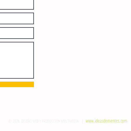
diariamente en instalaciones propias.
Número de Certificado de Reserva
otorgado por el Instituto Nacional de
Derechos de Autor: 04-2008-
052017585000-101. Número de
Certificado de Licitud de Título y
Certificado: 15128.
Calle 12 de Octubre, colonia Bienestar
Social, entre México y Emiliano
Zapata. C.P. 29077. Tuxtla Gutiérrez,
Chiapas. Tel.: (961) 121 3721
direccion@sie7edechiapas.com.mx
Queda prohibida su reproducción
parcial o total sin la autorización de
esta casa editorial y/o editores.
www.ideasdementes.com
© 2026. DISEÑO WEB Y PRODUCCIÓN MULTIMEDIA |