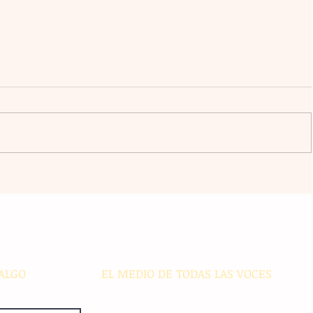
ico
Transformación digital: La banca
regional enfrenta desafíos de
ciberseguridad e inclusión en
s
comunidades alejadas
ALGO
EL MEDIO DE TODAS LAS VOCES
El Sie7e de Chiapas es editado