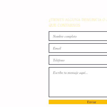
busca fomentar la conviven
familiar en Villaflores
¿TIENES ALGUNA DENUNCIA O 
QUE CONTARNOS
Enviar