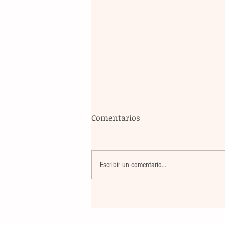
Comentarios
Escribir un comentario...
La rehabilitación integral de
parque de Cristóbal Obregón