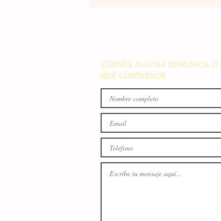
Un nuevo movimiento telúr
alarma a la población del
archipiélago sin registrar
víctimas ni daños materiale
¿TIENES ALGUNA DENUNCIA O 
QUE CONTARNOS