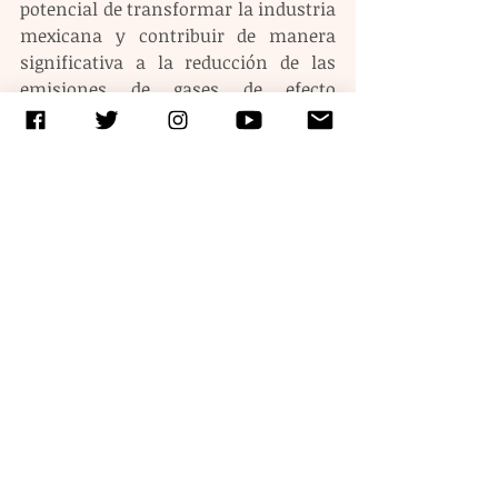
potencial de transformar la industria 
mexicana y contribuir de manera 
significativa a la reducción de las 
emisiones de gases de efecto 
invernadero (GEI). “La industria emite 
tanto dióxido de carbono 
principalmente debido a la falta de 
acceso a las soluciones tecnológicas 
por parte de las empresas. Las 
tecnologías actuales son muy caras e 
ineficaces. Con Oxtron 
democratizamos la reducción del 
impacto de la industria en la crisis 
climática”, explica la joven de 25 
años.
Etiquetas:
ciencia
tecnología