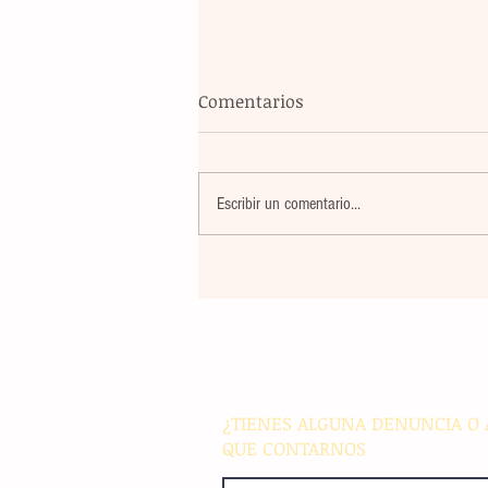
Comentarios
Escribir un comentario...
La rehabilitación integral de
parque de Cristóbal Obregón
busca fomentar la conviven
familiar en Villaflores
¿TIENES ALGUNA DENUNCIA O 
QUE CONTARNOS