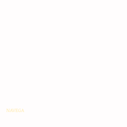
NAVEGA
Principales
Chiapas