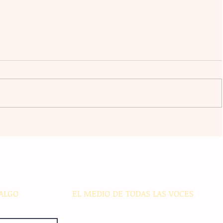
l
La agrupación Cencalli comparte
estampas de la Meseta Comiteca
cia
y la Costa en un festival folclórico
en Cholula
ALGO
EL MEDIO DE TODAS LAS VOCES
El Sie7e de Chiapas es editado
diariamente en instalaciones propias.