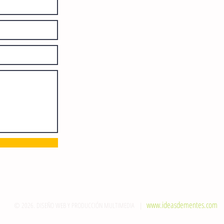
Número de Certificado de Reserva
otorgado por el Instituto Nacional de
Derechos de Autor: 04-2008-
052017585000-101. Número de
Certificado de Licitud de Título y
Certificado: 15128.
Calle 12 de Octubre, colonia Bienestar
Social, entre México y Emiliano
Zapata. C.P. 29077. Tuxtla Gutiérrez,
Chiapas. Tel.: (961) 121 3721
direccion@sie7edechiapas.com.mx
Queda prohibida su reproducción
parcial o total sin la autorización de
esta casa editorial y/o editores.
www.ideasdementes.com
© 2026. DISEÑO WEB Y PRODUCCIÓN MULTIMEDIA |