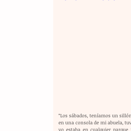
“Los sábados, teníamos un silló
en una consola de mi abuela, tuv
yo estaba en cualquier parque 