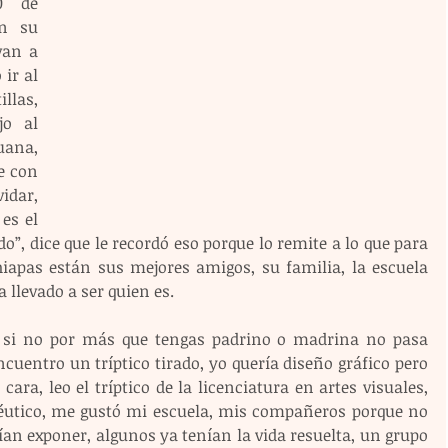
 de 
n su 
an a 
r al 
llas, 
o al 
ana, 
e con 
dar, 
es el 
, dice que le recordó eso porque lo remite a lo que para 
hiapas están sus mejores amigos, su familia, la escuela 
 llevado a ser quien es.
e, si no por más que tengas padrino o madrina no pasa 
cuentro un tríptico tirado, yo quería diseño gráfico pero 
ara, leo el tríptico de la licenciatura en artes visuales, 
éutico, me gustó mi escuela, mis compañeros porque no 
n exponer, algunos ya tenían la vida resuelta, un grupo 