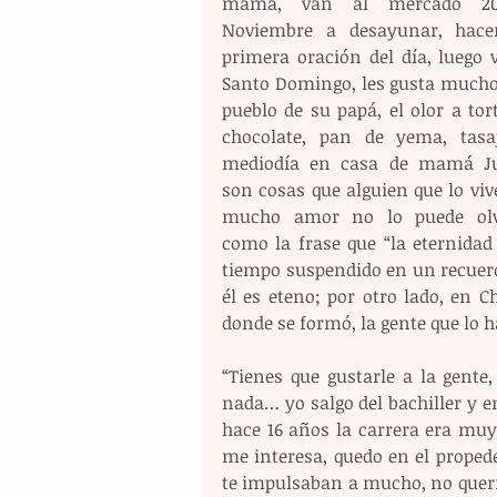
mamá, van al mercado 20
Noviembre a desayunar, hace
primera oración del día, luego v
Santo Domingo, les gusta mucho i
pueblo de su papá, el olor a torti
chocolate, pan de yema, tasaj
mediodía en casa de mamá Ju
son cosas que alguien que lo viv
mucho amor no lo puede olvi
como la frase que “la eternidad 
tiempo suspendido en un recuerdo”
él es eteno; por otro lado, en C
donde se formó, la gente que lo ha
“Tienes que gustarle a la gent
nada… yo salgo del bachiller y en
hace 16 años la carrera era muy c
me interesa, quedo en el proped
te impulsaban a mucho, no quería