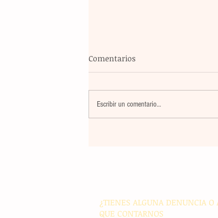
Comentarios
Escribir un comentario...
Un nuevo movimiento telúr
alarma a la población del
archipiélago sin registrar
víctimas ni daños materiale
¿TIENES ALGUNA DENUNCIA O 
QUE CONTARNOS