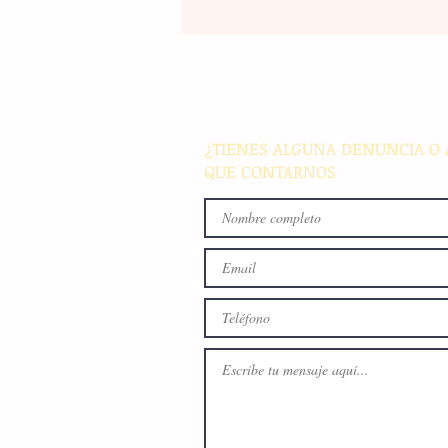
Pobladoras de Cristóbal Obr
reciben insumos de traspati
para incentivar el comercio 
y el autoconsumo
¿TIENES ALGUNA DENUNCIA O 
QUE CONTARNOS