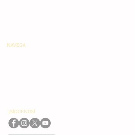
NAVEGA
Principales
Chiapas
Nacionales
Internacionales
Interés General
Editorial
Podcasts
Video
¡SÍGUENOS!