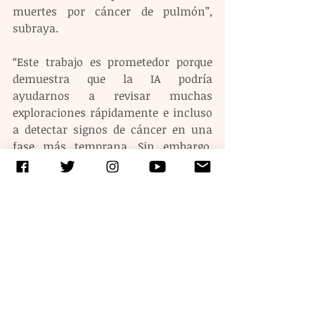
muertes por cáncer de pulmón”, 
subraya.
“Este trabajo es prometedor porque 
demuestra que la IA podría 
ayudarnos a revisar muchas 
exploraciones rápidamente e incluso 
a detectar signos de cáncer en una 
fase más temprana. Sin embargo, 
antes de que este programa pueda 
utilizarse, los investigadores tendrán 
que mejorar su capacidad para 
distinguir entre el tejido pulmonar 
que es anormal pero benigno y el que 
probablemente sea canceroso”, 
añade.
Etiquetas:
ciencia