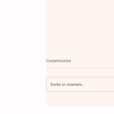
Comentarios
Escribir un comentario...
Maestros de secundaria en
Panamá reciben capacitació