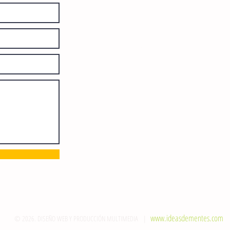
diariamente en instalaciones propias.
Número de Certificado de Reserva
otorgado por el Instituto Nacional de
Derechos de Autor: 04-2008-
052017585000-101. Número de
Certificado de Licitud de Título y
Certificado: 15128.
Calle 12 de Octubre, colonia Bienestar
Social, entre México y Emiliano
Zapata. C.P. 29077. Tuxtla Gutiérrez,
Chiapas. Tel.: (961) 121 3721
direccion@sie7edechiapas.com.mx
Queda prohibida su reproducción
parcial o total sin la autorización de
esta casa editorial y/o editores.
www.ideasdementes.com
© 2026. DISEÑO WEB Y PRODUCCIÓN MULTIMEDIA |