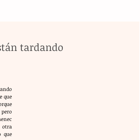
stán tardando
eando 
 que 
rque 
 pero 
nec 
 otra 
 que 