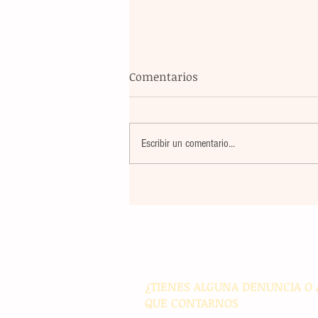
Comentarios
Escribir un comentario...
Blindaje total: México y FIFA
reúnen para garantizar la
seguridad en el Mundial
¿TIENES ALGUNA DENUNCIA O 
QUE CONTARNOS