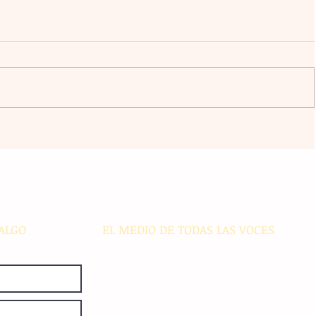
 se
¡Sancionado! Franco Mastantuono
se aleja de las canchas por dos
fechas
ALGO
EL MEDIO DE TODAS LAS VOCES
El Sie7e de Chiapas es editado
diariamente en instalaciones propias.
Número de Certificado de Reserva
otorgado por el Instituto Nacional de
Derechos de Autor: 04-2008-