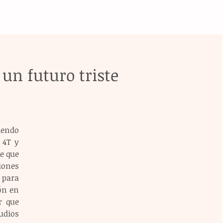
un futuro triste
endo 
4T y 
e que 
ones 
para 
ón en 
 que 
dios 