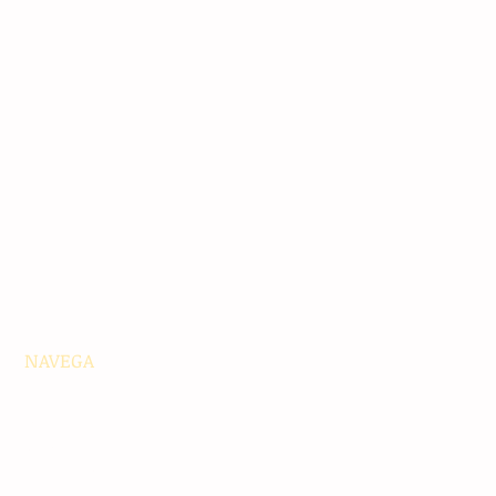
NAVEGA
Principales
Chiapas
Nacionales
Internacionales
Interés General