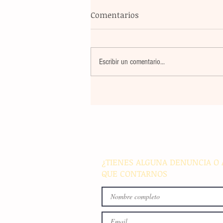
Comentarios
Escribir un comentario...
Blindaje total: México y FIFA
reúnen para garantizar la
seguridad en el Mundial
¿TIENES ALGUNA DENUNCIA O 
QUE CONTARNOS