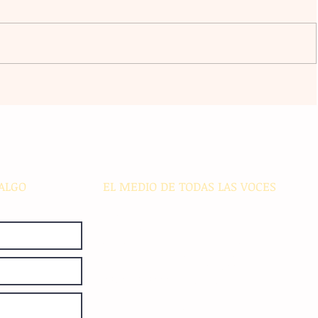
enta
Maestros de secundaria en
libre
Panamá reciben capacitación
especializada para integrar la IA
ar
en sus métodos de enseñanza
ALGO
EL MEDIO DE TODAS LAS VOCES
El Sie7e de Chiapas es editado
diariamente en instalaciones propias.
Número de Certificado de Reserva
otorgado por el Instituto Nacional de
Derechos de Autor: 04-2008-
052017585000-101. Número de
Certificado de Licitud de Título y
Certificado: 15128.