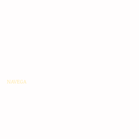
NAVEGA
Principales
Chiapas
Nacionales
Internacionales
Interés General
Editorial
Podcasts
Video