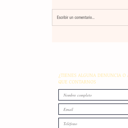
Escribir un comentario...
La farmacéutica Pfizer pres
resultados de supervivencia 
de progresión en variantes
agresivas de cáncer pulmon
¿TIENES ALGUNA DENUNCIA O 
QUE CONTARNOS