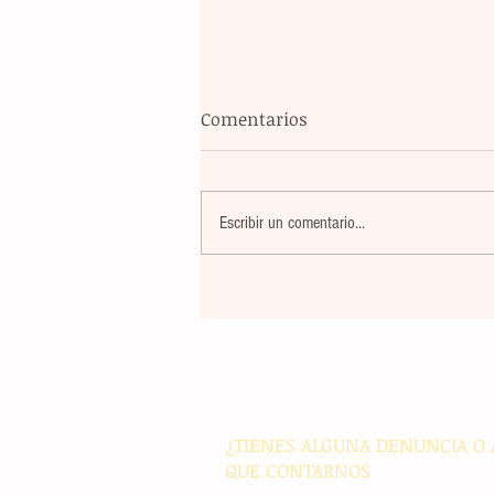
Comentarios
Escribir un comentario...
Un nuevo movimiento telúr
alarma a la población del
archipiélago sin registrar
víctimas ni daños materiale
¿TIENES ALGUNA DENUNCIA O 
QUE CONTARNOS