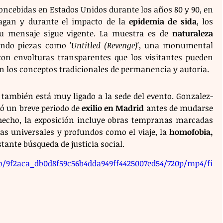
oncebidas en Estados Unidos durante los años 80 y 90, en 
agan y durante el impacto de la 
epidemia de sida
, los 
u mensaje sigue vigente. La muestra es de 
naturaleza 
ando piezas como 
'Untitled (Revenge)'
, una monumental 
on envolturas transparentes que los visitantes pueden 
 los conceptos tradicionales de permanencia y autoría.
a también está muy ligado a la sede del evento. Gonzalez-
ió un breve periodo de 
exilio en Madrid
 antes de mudarse 
hecho, la exposición incluye obras tempranas marcadas 
s universales y profundos como el viaje, la 
homofobia, 
stante búsqueda de justicia social.
eo/9f2aca_db0d8f59c56b4dda949ff4425007ed54/720p/mp4/fi