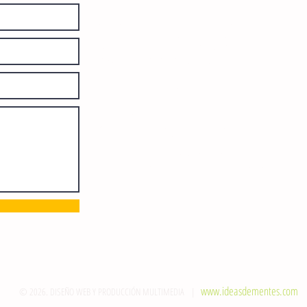
diariamente en instalaciones propias.
Número de Certificado de Reserva
otorgado por el Instituto Nacional de
Derechos de Autor: 04-2008-
052017585000-101. Número de
Certificado de Licitud de Título y
Certificado: 15128.
Calle 12 de Octubre, colonia Bienestar
Social, entre México y Emiliano
Zapata. C.P. 29077. Tuxtla Gutiérrez,
Chiapas. Tel.: (961) 121 3721
direccion@sie7edechiapas.com.mx
Queda prohibida su reproducción
parcial o total sin la autorización de
esta casa editorial y/o editores.
www.ideasdementes.com
© 2026. DISEÑO WEB Y PRODUCCIÓN MULTIMEDIA |