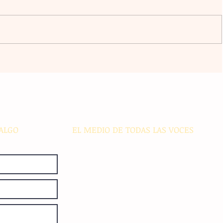
ursos
Violencia en Sinaloa: Asesinan al
 a
creador de contenido César
 y
Gastélum durante una
transmisión en vivo en Culiacán
ALGO
EL MEDIO DE TODAS LAS VOCES
El Sie7e de Chiapas es editado
diariamente en instalaciones propias.
Número de Certificado de Reserva
otorgado por el Instituto Nacional de
Derechos de Autor: 04-2008-
052017585000-101. Número de
Certificado de Licitud de Título y
Certificado: 15128.