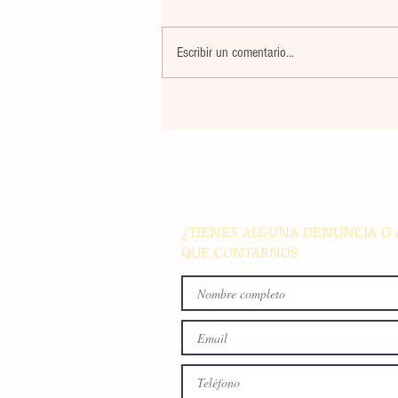
Escribir un comentario...
Banco Multiva destinará rec
de colocación internacional
proyectos de infraestructura
energía en el país
¿TIENES ALGUNA DENUNCIA O 
QUE CONTARNOS