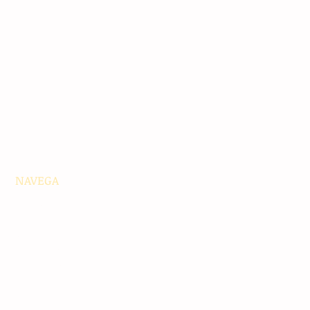
NAVEGA
Principales
Chiapas
Nacionales
Internacionales
Interés General
Editorial
Podcasts
Video