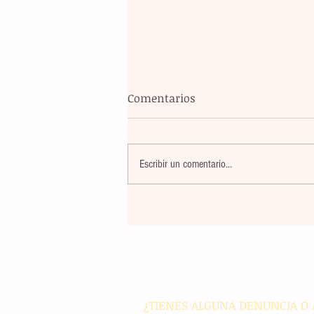
Comentarios
Escribir un comentario...
Maestros de secundaria en
Panamá reciben capacitació
especializada para integrar l
en sus métodos de enseñan
¿TIENES ALGUNA DENUNCIA O 