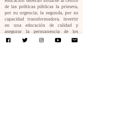
educación deberán situarse al centro 
de las políticas públicas la primera, 
por su urgencia; la segunda, por su 
capacidad transformadora. Invertir 
en una educación de calidad y 
asegurar la permanencia de los 
jóvenes en la escuela no solo 
fomenta mayores ingresos y mejores 
oportunidades laborales, sino que 
puede generar un círculo virtuoso de 
desarrollo económico y social. Si 
además se impulsan políticas 
públicas de soporte que promuevan la 
inversión en agua, energía e 
infraestructura, que robustezcan las 
instituciones y las finanzas públicas, 
entre otras, estaremos, ahora sí, 
transformando la larga lista de retos 
de México en oportunidades de 