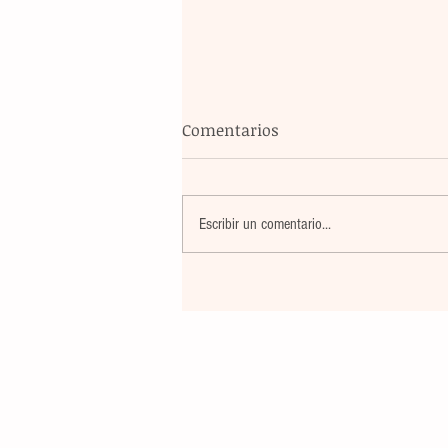
Comentarios
Escribir un comentario...
Banco Multiva destinará rec
de colocación internacional
proyectos de infraestructura
energía en el país