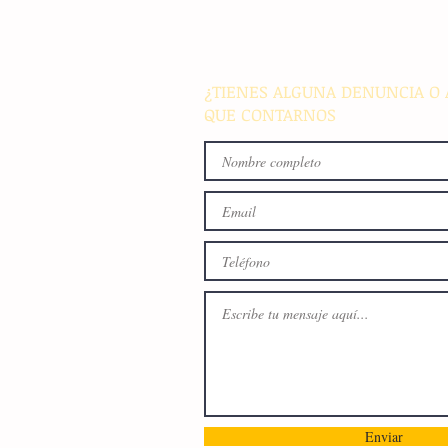
de colocación internacional
proyectos de infraestructura
energía en el país
¿TIENES ALGUNA DENUNCIA O 
QUE CONTARNOS
Enviar