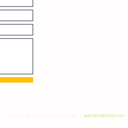
Número de Certificado de Reserva
otorgado por el Instituto Nacional de
Derechos de Autor: 04-2008-
052017585000-101. Número de
Certificado de Licitud de Título y
Certificado: 15128.
Calle 12 de Octubre, colonia Bienestar
Social, entre México y Emiliano
Zapata. C.P. 29077. Tuxtla Gutiérrez,
Chiapas. Tel.: (961) 121 3721
direccion@sie7edechiapas.com.mx
Queda prohibida su reproducción
parcial o total sin la autorización de
esta casa editorial y/o editores.
www.ideasdementes.com
© 2026. DISEÑO WEB Y PRODUCCIÓN MULTIMEDIA |