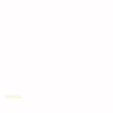
NAVEGA
Principales
Chiapas