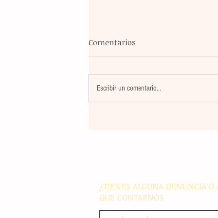
Comentarios
Escribir un comentario...
Un nuevo movimiento telúr
alarma a la población del
archipiélago sin registrar
víctimas ni daños materiale
¿TIENES ALGUNA DENUNCIA O 
QUE CONTARNOS