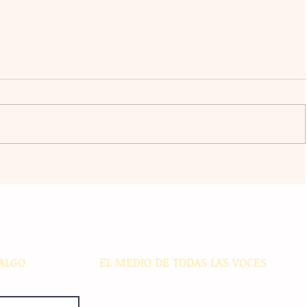
ico
Transformación digital: La banca
regional enfrenta desafíos de
ciberseguridad e inclusión en
s
comunidades alejadas
ALGO
EL MEDIO DE TODAS LAS VOCES
El Sie7e de Chiapas es editado
diariamente en instalaciones propias.