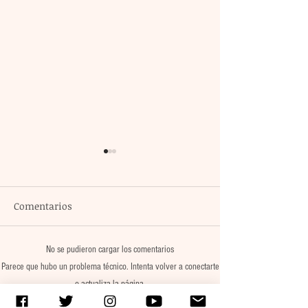
Comentarios
No se pudieron cargar los comentarios
La agrupación Cencalli
Pobladoras de C
Parece que hubo un problema técnico. Intenta volver a conectarte
comparte estampas de
Obregón recibe
o actualiza la página.
la Meseta Comiteca y la
insumos de tra